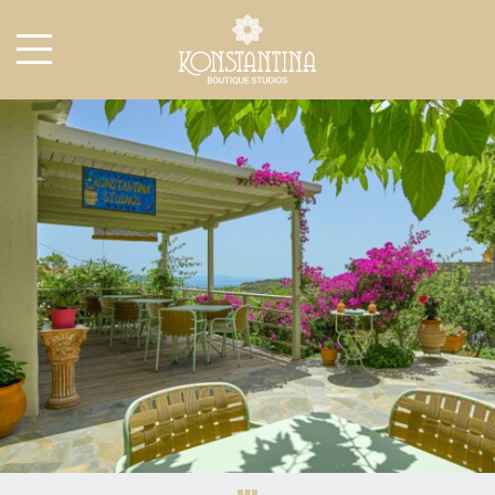
ΑΡΧΙΚΉ
ΔΙΑΜΟΝΉ
ΥΠΗΡΕΣΊΕΣ
ΔΡΑΣΤΗΡΙΌΤΗΤΕΣ
ΑΛΌΝΝΗΣΟΣ
ΦΩΤΟΓΡΑΦΊΕΣ
EVENTS