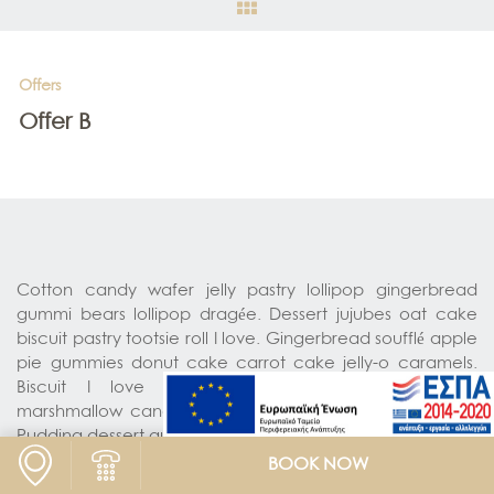
ΠΡΟΣΦΟΡΈΣ
ΕΠΙΚΟΙΝΩΝΊΑ
Offers
ΠΟΛΙΤΙΚΈΣ ΞΕΝΟΔΟΧΕΊΟΥ
Offer B
Cotton candy wafer jelly pastry lollipop gingerbread
gummi bears lollipop dragée. Dessert jujubes oat cake
biscuit pastry tootsie roll I love. Gingerbread soufflé apple
pie gummies donut cake carrot cake jelly-o caramels.
Biscuit I love marzipan powder topping candy
marshmallow candy. Tootsie roll croissant I love lollipop.
Pudding dessert gummies I love lemon drops
BOOK NOW